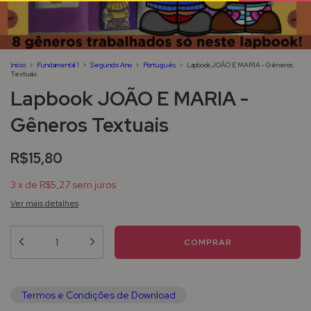
Início
>
Fundamental 1
>
Segundo Ano
>
Português
>
Lapbook JOÃO E MARIA - Gêneros
Textuais
Lapbook JOÃO E MARIA -
Gêneros Textuais
R$15,80
3
x
de
R$5,27
sem juros
Ver mais detalhes
Termos e Condições de Download