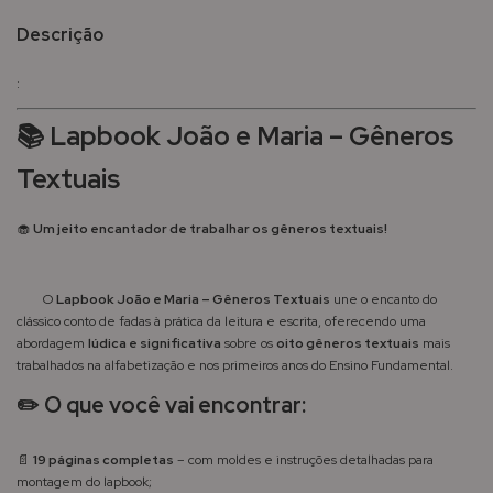
Descrição
:
📚
Lapbook João e Maria – Gêneros
Textuais
🧁
Um jeito encantador de trabalhar os gêneros textuais!
O
Lapbook João e Maria – Gêneros Textuais
une o encanto do
clássico conto de fadas à prática da leitura e escrita, oferecendo uma
abordagem
lúdica e significativa
sobre os
oito gêneros textuais
mais
trabalhados na alfabetização e nos primeiros anos do Ensino Fundamental.
✏️
O que você vai encontrar:
📄
19 páginas completas
– com moldes e instruções detalhadas para
montagem do lapbook;