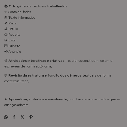
📚
Oito gêneros textuais trabalhados:
✨ Conto de fadas
📰 Texto informativo
🚫 Placa
🍯 Rótulo
🥧 Receita
📝 Lista
💌 Bilhete
📢 Anúncio
🎨
Atividades interativas e criativas
– os alunos constroem, colam e
escrevem de forma autônoma;
💬
Revisão da estrutura e função dos gêneros textuais
de forma
contextualizada;
👧
Aprendizagem lúdica e envolvente
, com base em uma história que as
crianças adoram.