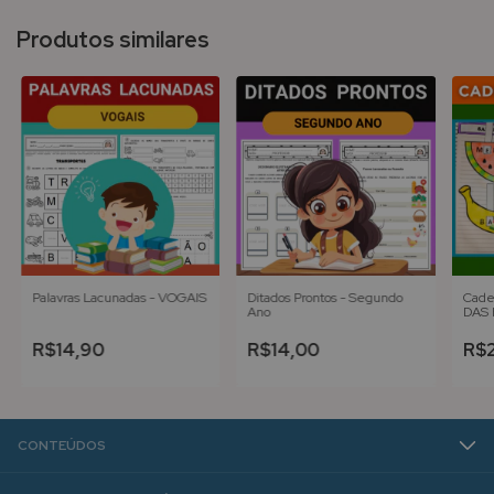
Produtos similares
Palavras Lacunadas - VOGAIS
Ditados Prontos - Segundo
Cade
Ano
DAS 
R$14,90
R$14,00
R$
CONTEÚDOS