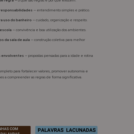
de regra
— o que são regras e por que existem.
 responsabilidades
— entendimento simples e prático.
a uso do banheiro
— cuidado, organização e respeito.
 escola
— convivência e boa utilização dos ambientes.
 da sala de aula
— construção coletiva para melhor
s envolventes
— propostas pensadas para a idade e rotina
leto para fortalecer valores, promover autonomia e
tes a compreender as regras de forma significativa.