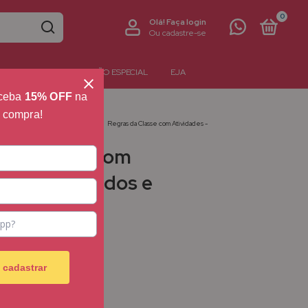
0
Olá!
Faça login
Ou cadastre-se
NTERATIVOS
EDUCAÇÃO ESPECIAL
EJA
eceba
15% OFF
na
a compra!
1
>
Segundo Ano
>
Português
>
Regras da Classe com Atividades -
 anos
 da Classe com
des - Segundos e
os anos
 cadastrar
sem juros