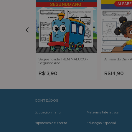
das - VOGAIS
Sequenciada TREM MALUCO -
A Frase do Dia - 
Segundo Ano
R$13,90
R$14,90
CONTEÚDOS
Educação Infantil
Materiais Interativos
Hipóteses de Escrita
Educação Especial