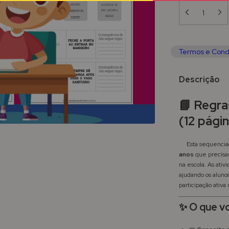
Termos e Cond
Descrição
📘 Regra
(12 pági
Esta sequenciada
anos
que precisam
na escola. As ativ
ajudando os aluno
participação ativa 
✨ O que vo