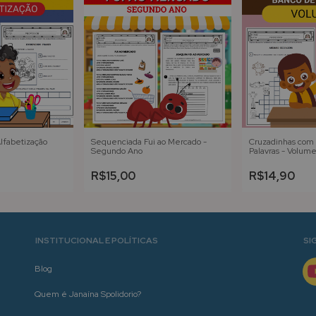
Alfabetização
Sequenciada Fui ao Mercado -
Cruzadinhas com
Segundo Ano
Palavras - Volume
R$15,00
R$14,90
INSTITUCIONAL E POLÍTICAS
SI
Blog
Quem é Janaína Spolidorio?