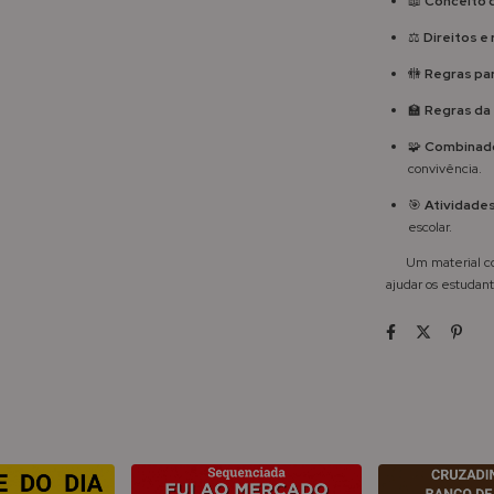
📖
Conceito 
⚖️
Direitos e
🚻
Regras par
🏫
Regras da
🧩
Combinados
convivência.
🎯
Atividade
escolar.
Um material comp
ajudar os estudan