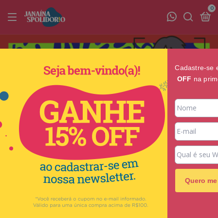
0
Cadastre-se 
OFF
na prim
Quero me 