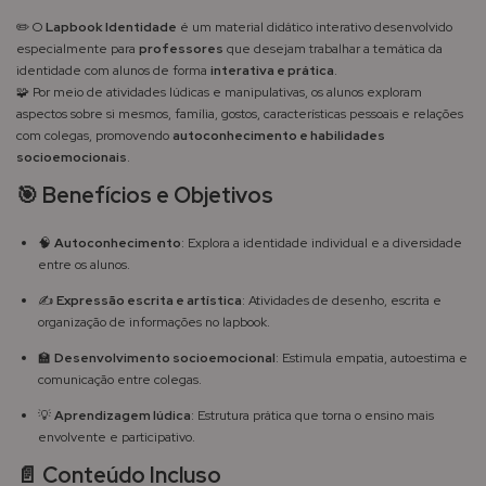
✏️ O
Lapbook Identidade
é um material didático interativo desenvolvido
especialmente para
professores
que desejam trabalhar a temática da
identidade com alunos de forma
interativa e prática
.
🧩 Por meio de atividades lúdicas e manipulativas, os alunos exploram
aspectos sobre si mesmos, família, gostos, características pessoais e relações
com colegas, promovendo
autoconhecimento e habilidades
socioemocionais
.
🎯 Benefícios e Objetivos
🧠
Autoconhecimento
: Explora a identidade individual e a diversidade
entre os alunos.
✍️
Expressão escrita e artística
: Atividades de desenho, escrita e
organização de informações no lapbook.
🏫
Desenvolvimento socioemocional
: Estimula empatia, autoestima e
comunicação entre colegas.
💡
Aprendizagem lúdica
: Estrutura prática que torna o ensino mais
envolvente e participativo.
📄 Conteúdo Incluso