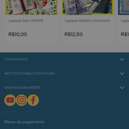
Lapbook SACI-PERERÊ
Lapbook MARES E OCEANOS
Lapb
R$10,00
R$12,50
R$1
CONTEÚDOS
INSTITUCIONAL E POLÍTICAS
SIGA NOSSAS REDES
Meios de pagamento