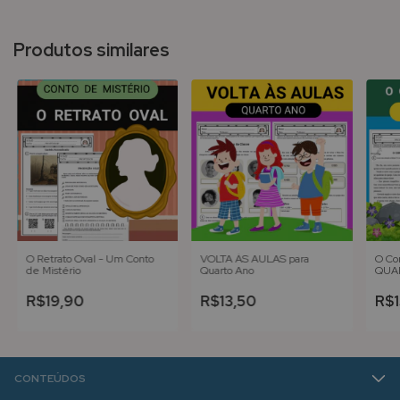
Produtos similares
O Retrato Oval - Um Conto
VOLTA ÀS AULAS para
O Cor
de Mistério
Quarto Ano
QUAR
Fábu
R$19,90
R$13,50
R$1
CONTEÚDOS