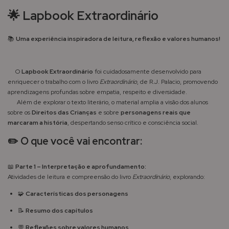
🌟
Lapbook Extraordinário
📚
Uma experiência inspiradora de leitura, reflexão e valores humanos!
O
Lapbook Extraordinário
foi cuidadosamente desenvolvido para
enriquecer o trabalho com o livro
Extraordinário
, de R.J. Palacio, promovendo
aprendizagens profundas sobre empatia, respeito e diversidade.
Além de explorar o texto literário, o material amplia a visão dos alunos
sobre os
Direitos das Crianças
e sobre
personagens reais que
marcaram a história
, despertando senso crítico e consciência social.
✏️
O que você vai encontrar:
📖
Parte 1 – Interpretação e aprofundamento:
Atividades de leitura e compreensão do livro
Extraordinário
, explorando:
🧩
Características dos personagens
📝
Resumo dos capítulos
💬
Reflexões sobre valores humanos