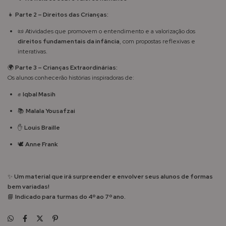
👧
Parte 2 – Direitos das Crianças:
📜 Atividades que promovem o entendimento e a valorização dos
direitos fundamentais da infância
, com propostas reflexivas e
interativas.
🌍
Parte 3 – Crianças Extraordinárias:
Os alunos conhecerão histórias inspiradoras de:
✊
Iqbal Masih
📚
Malala Yousafzai
✋
Louis Braille
🕊️
Anne Frank
✨
Um material que irá surpreender e envolver seus alunos de formas
bem variadas!
📘
Indicado para turmas do 4º ao 7º ano.