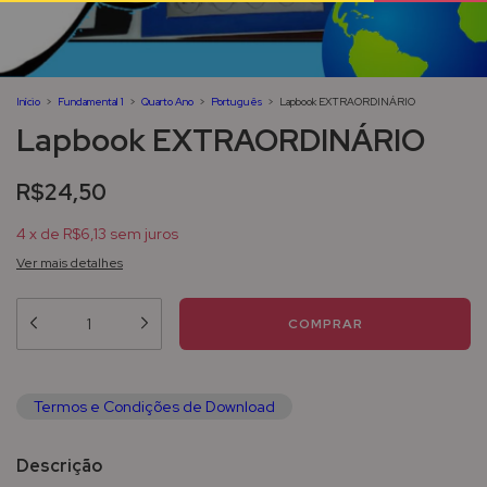
Início
>
Fundamental 1
>
Quarto Ano
>
Português
>
Lapbook EXTRAORDINÁRIO
Lapbook EXTRAORDINÁRIO
R$24,50
4
x
de
R$6,13
sem juros
Ver mais detalhes
Termos e Condições de Download
Descrição