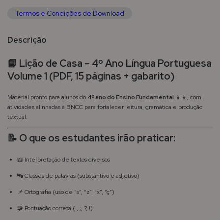
Termos e Condições de Download
Descrição
📘 Lição de Casa – 4º Ano Língua Portuguesa
Volume 1 (PDF, 15 páginas + gabarito)
Material pronto para alunos do
4º ano do Ensino Fundamental
👧👦, com
atividades alinhadas à BNCC para fortalecer leitura, gramática e produção
textual.
📝 O que os estudantes irão praticar:
📖 Interpretação de textos diversos
🔤 Classes de palavras (substantivo e adjetivo)
📌 Ortografia (uso de “s”, “z”, “x”, “ç”)
🧩 Pontuação correta (., ;, ?, !)