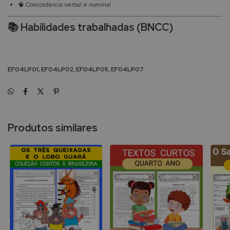
🧠 Concordância verbal e nominal
📚 Habilidades trabalhadas (BNCC)
EF04LP01, EF04LP02, EF04LP05, EF04LP07
Produtos similares