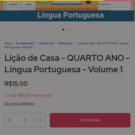
Início
>
Fundamental 1
>
Quarto Ano
>
Português
>
Lição de Casa - QUARTO ANO - Língua
Portuguesa - Volume 1
Lição de Casa - QUARTO ANO -
Língua Portuguesa - Volume 1
R$15,00
3
x
de
R$5,00
sem juros
Ver mais detalhes