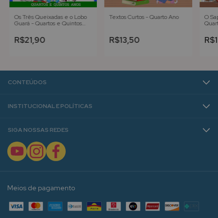
Os Três Queixadas e o Lobo
Textos Curtos - Quarto Ano
O Sap
Guará - Quartos e Quintos
Quar
Anos
R$21,90
R$13,50
R$1
CONTEÚDOS
INSTITUCIONAL E POLÍTICAS
SIGA NOSSAS REDES
Meios de pagamento