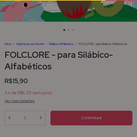
Início
>
Hipóteses de Escrita
>
Silábico-Alfabético
>
FOLCLORE - para Silábico-Alfabéticos
FOLCLORE - para Silábico-
Alfabéticos
R$15,90
3
x
de
R$5,30
sem juros
Ver mais detalhes