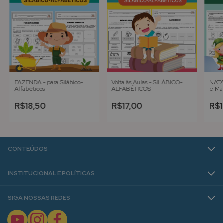
FAZENDA - para Silábico-
Volta às Aulas - SILÁBICO-
NATA
Alfabéticos
ALFABÉTICOS
e Ma
R$18,50
R$17,00
R$1
CONTEÚDOS
INSTITUCIONAL E POLÍTICAS
SIGA NOSSAS REDES