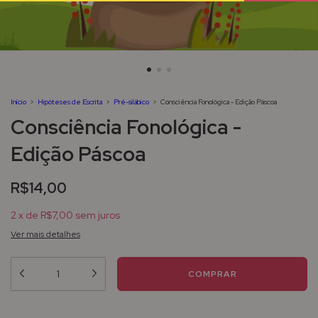
Início
>
Hipóteses de Escrita
>
Pré-silábico
>
Consciência Fonológica - Edição Páscoa
Consciência Fonológica -
Edição Páscoa
R$14,00
2
x
de
R$7,00
sem juros
Ver mais detalhes