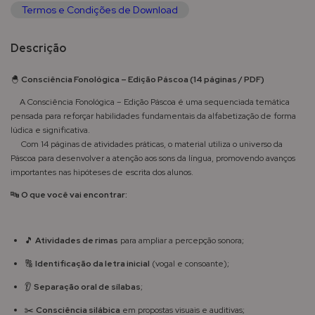
Termos e Condições de Download
Descrição
🐣
Consciência Fonológica – Edição Páscoa (14 páginas / PDF)
A Consciência Fonológica – Edição Páscoa é uma sequenciada temática
pensada para reforçar habilidades fundamentais da alfabetização de forma
lúdica e significativa.
Com 14 páginas de atividades práticas, o material utiliza o universo da
Páscoa para desenvolver a atenção aos sons da língua, promovendo avanços
importantes nas hipóteses de escrita dos alunos.
🔤
O que você vai encontrar:
🎵
Atividades de rimas
para ampliar a percepção sonora;
🔠
Identificação da letra inicial
(vogal e consoante);
👂
Separação oral de sílabas
;
✂️
Consciência silábica
em propostas visuais e auditivas;