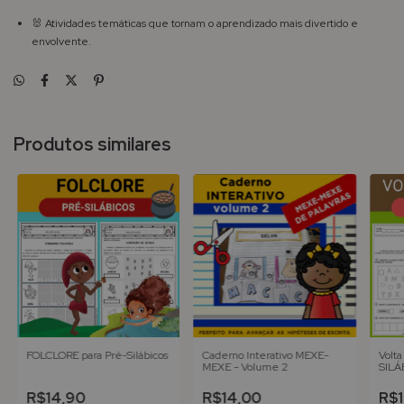
🐰 Atividades temáticas que tornam o aprendizado mais divertido e
envolvente.
Produtos similares
FOLCLORE para Pré-Silábicos
Caderno Interativo MEXE-
Volta
MEXE - Volume 2
SILÁ
R$14,90
R$14,00
R$1