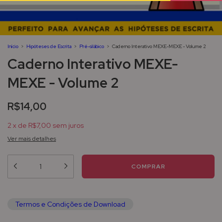
Início
>
Hipóteses de Escrita
>
Pré-silábico
>
Caderno Interativo MEXE-MEXE - Volume 2
Caderno Interativo MEXE-
MEXE - Volume 2
R$14,00
2
x
de
R$7,00
sem juros
Ver mais detalhes
Termos e Condições de Download