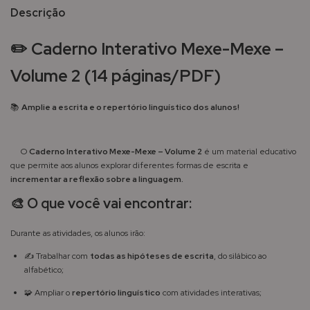
Descrição
✏️
Caderno Interativo Mexe-Mexe –
Volume 2 (14 páginas/PDF)
📚
Amplie a escrita e o repertório linguístico dos alunos!
O
Caderno Interativo Mexe-Mexe – Volume 2
é um material educativo
que permite aos alunos explorar diferentes formas de escrita e
incrementar a reflexão sobre a linguagem.
🎨
O que você vai encontrar:
Durante as atividades, os alunos irão:
✍️ Trabalhar com
todas as hipóteses de escrita
, do silábico ao
alfabético;
🧩 Ampliar o
repertório linguístico
com atividades interativas;