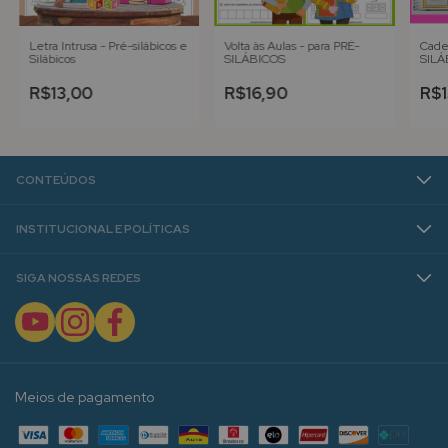
Letra Intrusa - Pré-silábicos e
Volta às Aulas - para PRÉ-
Cade
Silábicos
SILÁBICOS
SILÁ
R$13,00
R$16,90
R$1
CONTEÚDOS
INSTITUCIONAL E POLÍTICAS
SIGA NOSSAS REDES
Meios de pagamento