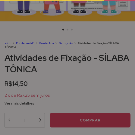
Início
>
Fundamental 1
>
Quarto Ano
>
Português
>
Atividades de Fixação - SÍLABA
TÔNICA
Atividades de Fixação - SÍLABA
TÔNICA
R$14,50
2
x
de
R$7,25
sem juros
Ver mais detalhes