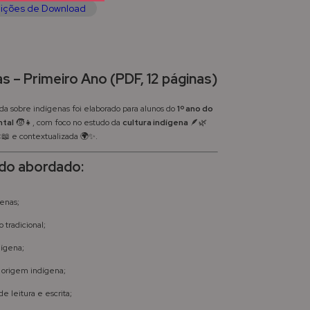
ições de Download
as – Primeiro Ano (PDF, 12 páginas)
 sobre indígenas foi elaborado para alunos do
1º ano do
ntal
🧒👧, com foco no estudo da
cultura indígena
🪶🌿
📖 e contextualizada 🌍✨.
do abordado:
genas;
 tradicional;
dígena;
e origem indígena;
e leitura e escrita;