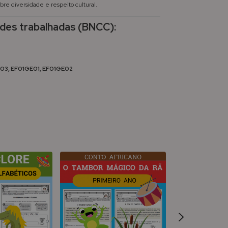
bre diversidade e respeito cultural.
ades trabalhadas (BNCC):
P03, EF01GE01, EF01GE02