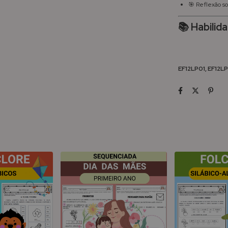
🎯 Reflexão so
📚 Habilid
EF12LP01, EF12L