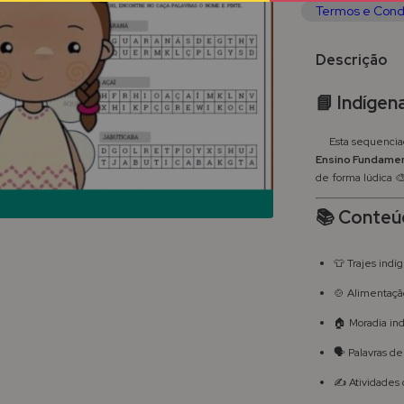
Termos e Cond
Descrição
📘 Indígen
Esta sequenciada
Ensino Fundame
de forma lúdica 
📚 Conteú
👕 Trajes indí
🍲 Alimentação
🏠 Moradia in
🗣️ Palavras d
✍️ Atividades d