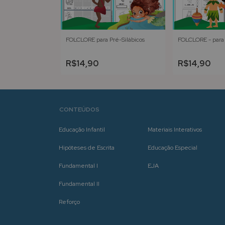
lfabéticos
FOLCLORE para Pré-Silábicos
FOLCLORE - para 
R$14,90
R$14,90
CONTEÚDOS
Educação Infantil
Materiais Interativos
Hipóteses de Escrita
Educação Especial
Fundamental I
EJA
Fundamental II
Reforço