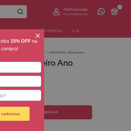
0
Olá!
Faça login
Ou cadastre-se
NTERATIVOS
EDUCAÇÃO ESPECIAL
EJA
eceba
15% OFF
na
a compra!
1
>
Primeiro Ano
>
Datas Especiais
>
INDÍGENAS - Primeiro Ano
NAS - Primeiro Ano
em juros
 cadastrar