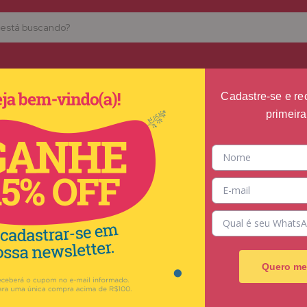
FUNDAMENTAL I
FUNDAMENTAL II
REFORÇO
MATERIAIS I
Cadastre-se e r
primeir
Início
>
Fundamental 
INDÍGE
R$14,50
2
x
de
R$7,25
s
Ver mais detalhes
Quero me