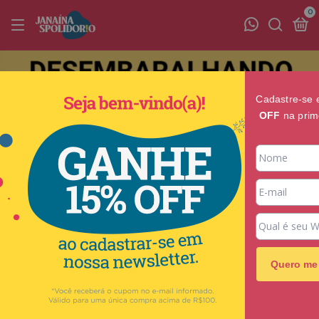
0
Cadastre-se 
OFF
na prim
Quero me 