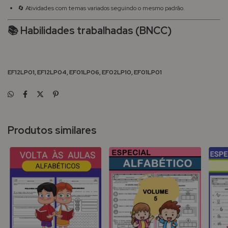
🔄 Atividades com temas variados seguindo o mesmo padrão.
📚 Habilidades trabalhadas (BNCC)
EF12LP01, EF12LP04, EF01LP06, EF02LP10, EF01LP01
Produtos similares