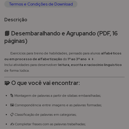
Termos e Condições de Download
Descrição
📘 Desembaralhando e Agrupando (PDF, 16
páginas)
Exercícios para treino de habilidades, pensado para alunos
alfabéticos
ou em processo de alfabetização
do
1º ao 3º ano
👧👦.
Inclui atividades para desenvolver
leitura, escrita e raciocínio linguístico
de forma lúdica.
🧩 O que você vai encontrar:
🔡 Montagem de palavras a partir de sílabas embaralhadas;
🖼 Correspondência entre imagens e as palavras formadas;
📋 Classificação de palavras em categorias;
✍ Completar frases com as palavras trabalhadas;