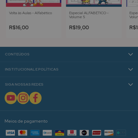
Volta às Aulas - Alfabético
Especial ALFABÉTICO -
Espe
Volume 5
Volu
R$16,00
R$19,00
R$1
CONTEÚDOS
INSTITUCIONAL E POLÍTICAS
SIGA NOSSAS REDES
Meios de pagamento