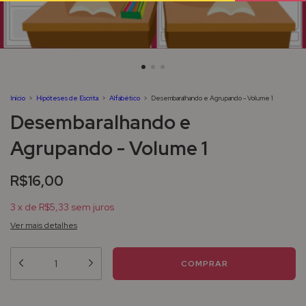
Início
>
Hipóteses de Escrita
>
Alfabético
>
Desembaralhando e Agrupando - Volume 1
Desembaralhando e
Agrupando - Volume 1
R$16,00
3
x
de
R$5,33
sem juros
Ver mais detalhes