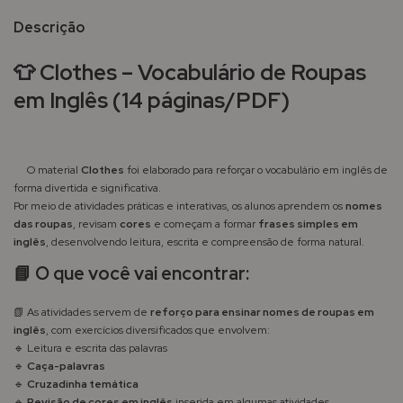
Descrição
👕
Clothes – Vocabulário de Roupas
em Inglês (14 páginas/PDF)
O material
Clothes
foi elaborado para reforçar o vocabulário em inglês de
forma divertida e significativa.
Por meio de atividades práticas e interativas, os alunos aprendem os
nomes
das roupas
, revisam
cores
e começam a formar
frases simples em
inglês
, desenvolvendo leitura, escrita e compreensão de forma natural.
📘
O que você vai encontrar:
📗 As atividades servem de
reforço para ensinar nomes de roupas em
inglês
, com exercícios diversificados que envolvem:
🔹 Leitura e escrita das palavras
🔹
Caça-palavras
🔹
Cruzadinha temática
🔹
Revisão de cores em inglês
inserida em algumas atividades