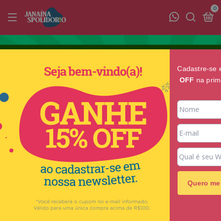
0
Cadastre-se 
OFF
na prim
Quero me 