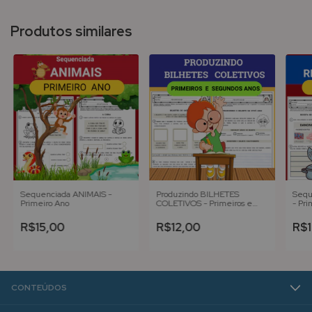
Produtos similares
Sequenciada ANIMAIS -
Produzindo BILHETES
Sequ
Primeiro Ano
COLETIVOS - Primeiros e
- Pri
Segundos Anos
R$15,00
R$12,00
R$1
CONTEÚDOS