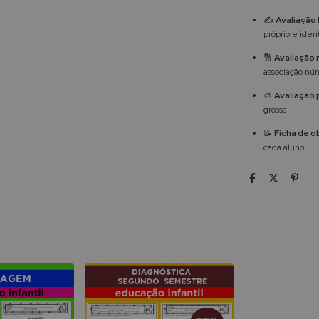
✍️
Avaliação 
próprio e iden
🔢
Avaliação
associação nú
🎨
Avaliação
grossa
📝
Ficha de 
cada aluno