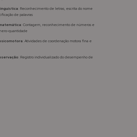
linguística
: Reconhecimento de letras, escrita do nome
tificação de palavras
 matemática
: Contagem, reconhecimento de números e
mero-quantidade
 psicomotora
: Atividades de coordenação motora fina e
observação
: Registro individualizado do desempenho de