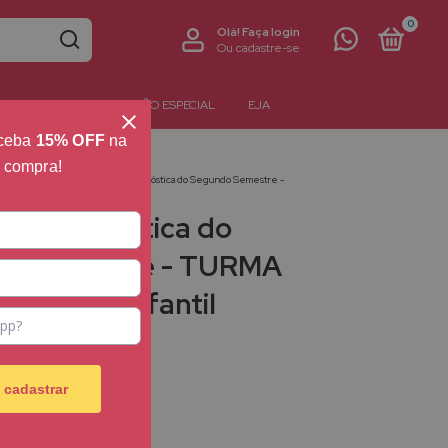
0
Olá!
Faça login
Ou cadastre-se
NTERATIVOS
EDUCAÇÃO ESPECIAL
EJA
eceba
15% OFF
na
a compra!
til
>
Avaliações
>
Avaliação Diagnóstica do Segundo Semestre -
. Infantil
ão Diagnóstica do
o Semestre - TURMA
OS - Ed. Infantil
 cadastrar
em juros