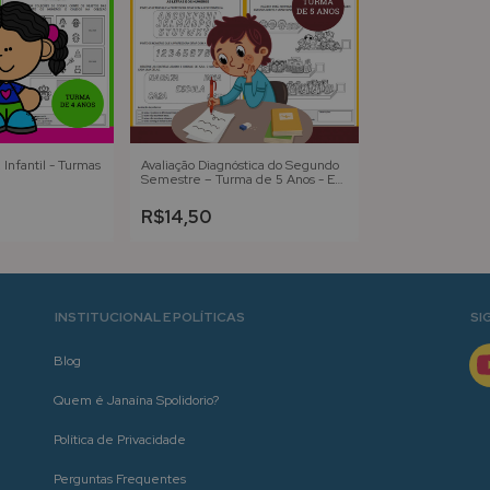
nfantil - Turmas
Avaliação Diagnóstica do Segundo
Semestre – Turma de 5 Anos - Ed.
Infantil
R$14,50
INSTITUCIONAL E POLÍTICAS
SI
Blog
Quem é Janaína Spolidorio?
Política de Privacidade
Perguntas Frequentes