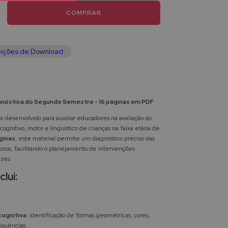
ições de Download
gnóstica do Segundo Semestre - 16 páginas em PDF
 desenvolvido para auxiliar educadores na avaliação do
gnitivo, motor e linguístico de crianças na faixa etária de
ginas
, este material permite um diagnóstico preciso das
lunos, facilitando o planejamento de intervenções
zes.
clui:
cognitiva
: Identificação de formas geométricas, cores,
equências