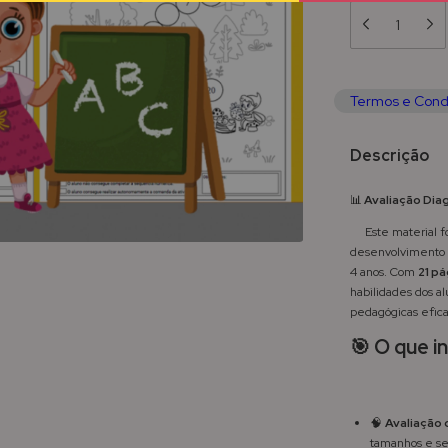
Termos e Cond
Descrição
📊
Avaliação Dia
Este material foi
desenvolvimento co
4 anos. Com
21 pá
habilidades dos a
pedagógicas efica
🎯 O que in
🧠
Avaliação 
tamanhos e s