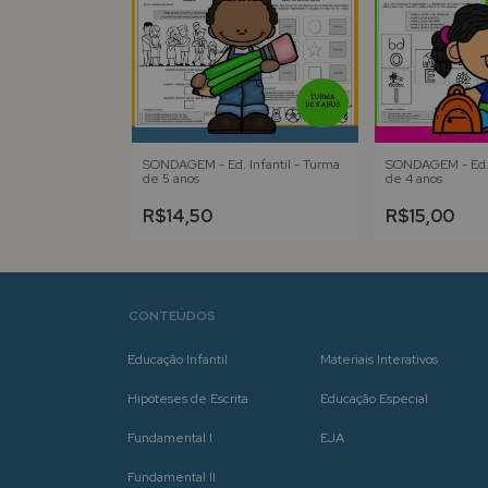
SONDAGEM - Ed. Infantil - Turma
SONDAGEM - Ed. I
de 5 anos
de 4 anos
R$14,50
R$15,00
CONTEÚDOS
Educação Infantil
Materiais Interativos
Hipóteses de Escrita
Educação Especial
Fundamental I
EJA
Fundamental II