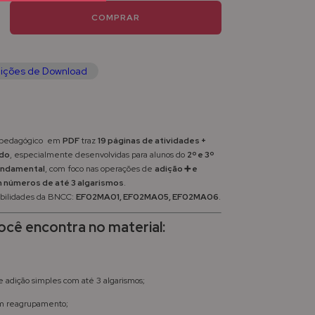
ições de Download
pedagógico em
PDF
traz
19 páginas de atividades +
ado
, especialmente desenvolvidas para alunos do
2º e 3º
undamental
, com foco nas operações de
adição ➕ e
 números de até 3 algarismos
.
ilidades da BNCC:
EF02MA01, EF02MA05, EF02MA06
.
ocê encontra no material:
e adição simples com até 3 algarismos;
om reagrupamento;