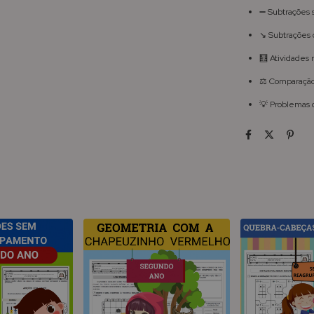
➖ Subtrações 
↘️ Subtrações
🧮 Atividades 
⚖️ Comparação
💡 Problemas d