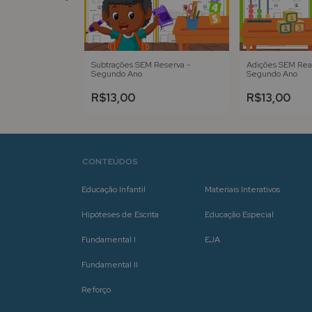
ceiro e a Moça
Subtrações SEM Reserva -
Adições SEM Re
ização
Segundo Ano
Segundo Ano
R$13,00
R$13,00
CONTEÚDOS
Educação Infantil
Materiais Interativos
Hipóteses de Escrita
Educação Especial
Fundamental I
EJA
Fundamental II
Reforço