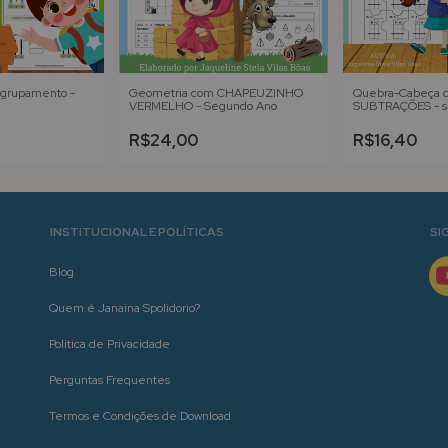
agrupamento -
Geometria com CHAPEUZINHO
Quebra-Cabeça d
VERMELHO - Segundo Ano
SUBTRAÇÕES - 
reagrupamento
R$24,00
R$16,40
INSTITUCIONAL E POLÍTICAS
SI
Blog
Quem é Janaína Spolidorio?
Política de Privacidade
Perguntas Frequentes
Termos e Condições de Download