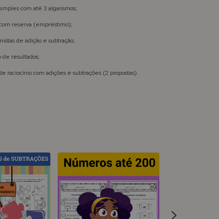
simples com até 3 algarismos;
 com reserva (empréstimo);
mistas de adição e subtração;
 de resultados;
e raciocínio com adições e subtrações (2 propostas).