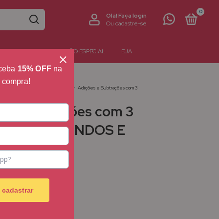
0
Olá!
Faça login
Ou cadastre-se
NTERATIVOS
EDUCAÇÃO ESPECIAL
EJA
eceba
15% OFF
na
a compra!
1
>
Segundo Ano
>
Matemática
>
Adições e Subtrações com 3
DOS E TERCEIROS ANOS
s e Subtrações com 3
smos - SEGUNDOS E
IROS ANOS
 cadastrar
em juros