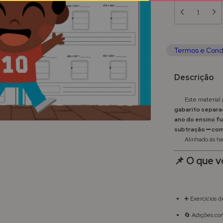
Termos e Cond
Descrição
Este material 
gabarito separ
ano do ensino f
subtração ➖ com
Alinhado às hab
📌 O que v
➕ Exercícios d
🔄 Adições c